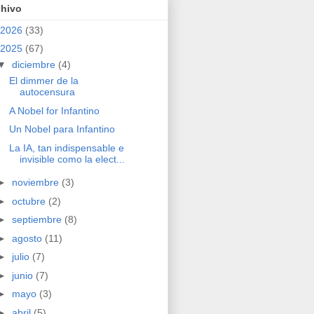
chivo
2026
(33)
2025
(67)
▼
diciembre
(4)
El dimmer de la
autocensura
A Nobel for Infantino
Un Nobel para Infantino
La IA, tan indispensable e
invisible como la elect...
►
noviembre
(3)
►
octubre
(2)
►
septiembre
(8)
►
agosto
(11)
►
julio
(7)
►
junio
(7)
►
mayo
(3)
►
abril
(5)