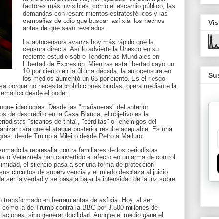
factores más invisibles, como el escarnio público, las
demandas con resarcimientos estratosféricos y las
campañas de odio que buscan asfixiar los hechos
Vis
antes de que sean revelados.
La autocensura avanza hoy más rápido que la
censura directa. Así lo advierte la Unesco en su
reciente estudio sobre Tendencias Mundiales en
Libertad de Expresión. Mientras esta libertad cayó un
10 por ciento en la última década, la autocensura en
Sus
los medios aumentó un 63 por ciento. Es el riesgo
nsa porque no necesita prohibiciones burdas; opera mediante la
temático desde el poder.
ingue ideologías. Desde las "mañaneras" del anterior
s de descrédito en la Casa Blanca, el objetivo es la
eriodistas "sicarios de tinta", "cerditas" o "enemigos del
nizar para que el ataque posterior resulte aceptable. Es una
logías, desde Trump a Milei o desde Petro a Maduro.
umado la represalia contra familiares de los periodistas.
 o Venezuela han convertido el afecto en un arma de control.
imidad, el silencio pasa a ser una forma de protección
sus circuitos de supervivencia y el miedo desplaza al juicio
 de ser la verdad y se pasa a bajar la intensidad de la luz sobre
 transformado en herramientas de asfixia. Hoy, al ser
omo la de Trump contra la BBC por 8.500 millones de
taciones, sino generar docilidad. Aunque el medio gane el