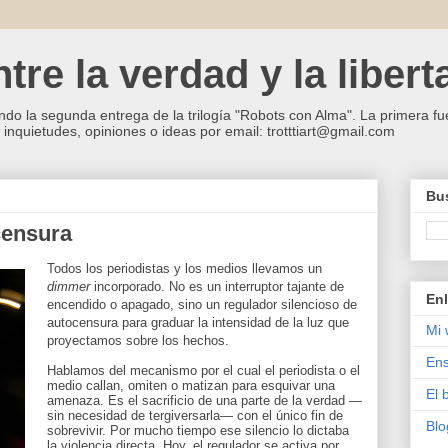
re la verdad y la libert
ndo la segunda entrega de la trilogía "Robots con Alma". La primera fue
inquietudes, opiniones o ideas por email: trotttiart@gmail.com
Bus
censura
Todos los periodistas y los medios llevamos un
dimmer
incorporado. No es un interruptor tajante de
Enl
encendido o apagado, sino un regulador silencioso de
autocensura para graduar la intensidad de la luz que
Mi 
proyectamos sobre los hechos.
Ens
Hablamos del mecanismo por el cual el periodista o el
medio callan, omiten o matizan para esquivar una
El 
amenaza. Es el sacrificio de una parte de la verdad —
sin necesidad de tergiversarla— con el único fin de
Blo
sobrevivir. Por mucho tiempo ese silencio lo dictaba
la violencia directa. Hoy, el regulador se activa por