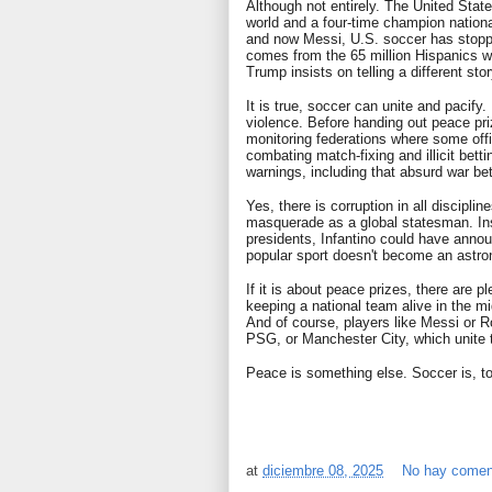
Although not entirely. The United Sta
world and a four-time champion natio
and now Messi, U.S. soccer has stopp
comes from the 65 million Hispanics w
Trump insists on telling a different stor
It is true, soccer can unite and pacify
violence. Before handing out peace pr
monitoring federations where some off
combating match-fixing and illicit betti
warnings, including that absurd war be
Yes, there is corruption in all disciplin
masquerade as a global statesman. Ins
presidents, Infantino could have annou
popular sport doesn't become an astro
If it is about peace prizes, there are 
keeping a national team alive in the mi
And of course, players like Messi or R
PSG, or Manchester City, which unite 
Peace is something else. Soccer is, to
at
diciembre 08, 2025
No hay comen