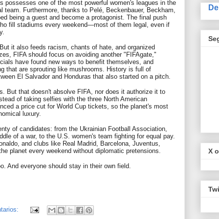
tes possesses one of the most powerful women's leagues in the
De
nal team. Furthermore, thanks to Pelé, Beckenbauer, Beckham,
ed being a guest and become a protagonist. The final push
ho fill stadiums every weekend—most of them legal, even if
y.
Se
. But it also feeds racism, chants of hate, and organized
izes, FIFA should focus on avoiding another "FIFAgate,"
icials have found new ways to benefit themselves, and
ng that are sprouting like mushrooms. History is full of
tween El Salvador and Honduras that also started on a pitch.
es. But that doesn't absolve FIFA, nor does it authorize it to
tead of taking selfies with the three North American
nced a price cut for World Cup tickets, so the planet's most
nomical luxury.
plenty of candidates: from the Ukrainian Football Association,
ddle of a war, to the U.S. women's team fighting for equal pay.
onaldo, and clubs like Real Madrid, Barcelona, Juventus,
the planet every weekend without diplomatic pretensions.
X o
o. And everyone should stay in their own field.
Twi
tarios: