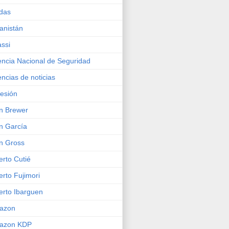
das
anistán
ssi
ncia Nacional de Seguridad
ncias de noticias
esión
n Brewer
n García
n Gross
erto Cutié
erto Fujimori
erto Ibarguen
azon
azon KDP