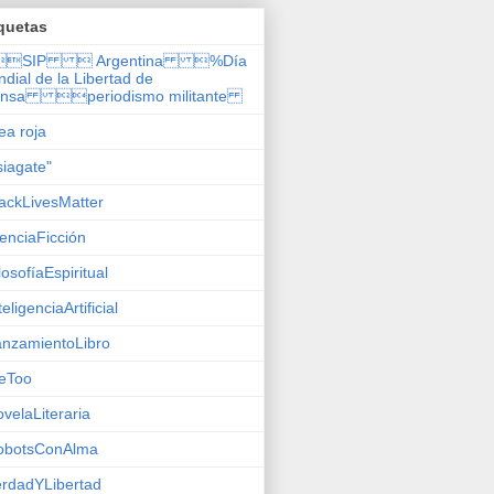
quetas
SIP  Argentina %Día
dial de la Libertad de
ensa periodismo militante
nea roja
siagate"
ackLivesMatter
enciaFicción
losofíaEspiritual
teligenciaArtificial
nzamientoLibro
eToo
velaLiteraria
obotsConAlma
rdadYLibertad