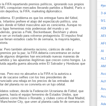
e la FIFA repartiendo premios políticos, ignorando sus propios
#je
a NFL conquistan mercados llevando partidos a Madrid, París o
ón deportiva; la FIFA, marketing diplomático.
3 
oblema. El problema es que los entregue fuera del fútbol,
9/1
a. Infantino prefiere el atajo del espectáculo político, una
país donde el fútbol masculino aún es cenicienta. Aunque no
AD
as ligas femeninas más poderosas del mundo y un
 Además, gracias a Pelé, Beckenbauer, Beckham y ahora
 ser un invitado para volverse protagonista. El impulso final
AF
que llenan estadios cada fin de semana, la mayoría legales,
storia.
AF
icar. Pero también alimenta racismo, cánticos de odio y
AI
 premios por la paz, la FIFA debería concentrarse en evitar
onde algunos dirigentes han encontrado nuevas maneras de
AL
partidos y las apuestas ilegítimas que crecen como hongos. La
ncluida aquella guerra absurda entre El Salvador y Honduras que
AM
Acc
inas. Pero eso no absuelve a la FIFA ni la autoriza a
ar de sacarse selfies con los tres presidentes de
nunciado una rebaja en los precios de las entradas del
Ach
r del planeta no se convierta en un lujo orbital.
Acu
didatos sobran, desde la Federación Ucraniana de Fútbol, que
guerra, hasta el equipo femenino de Estados Unidos, que
Acu
 jugadores como Messi o Ronaldo, y clubes como el Real Madrid,
l Manchester City, que unen al planeta cada fin de semana sin
Ade