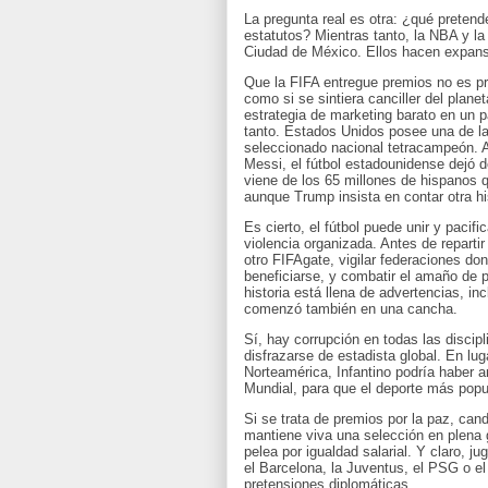
La pregunta real es otra: ¿qué pretend
estatutos? Mientras tanto, la NBA y l
Ciudad de México. Ellos hacen expansi
Que la FIFA entregue premios no es pr
como si se sintiera canciller del planet
estrategia de marketing barato en un 
tanto. Estados Unidos posee una de l
seleccionado nacional tetracampeón.
Messi, el fútbol estadounidense dejó de
viene de los 65 millones de hispanos 
aunque Trump insista en contar otra hi
Es cierto, el fútbol puede unir y pacif
violencia organizada. Antes de repartir
otro FIFAgate, vigilar federaciones d
beneficiarse, y combatir el amaño de 
historia está llena de advertencias, i
comenzó también en una cancha.
Sí, hay corrupción en todas las discipl
disfrazarse de estadista global. En lug
Norteamérica, Infantino podría haber a
Mundial, para que el deporte más popula
Si se trata de premios por la paz, can
mantiene viva una selección en plena 
pelea por igualdad salarial. Y claro,
el Barcelona, la Juventus, el PSG o e
pretensiones diplomáticas.