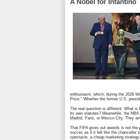
A Nobel for Infantino
enthusiasm, which, during the 2026 Wo
Prize." Whether the former U.S. preside
The real question is different: What is
its own statutes? Meanwhile, the NBA
Madrid, Paris, or Mexico City. They ar
That FIFA gives out awards is not the 
soccer, as if it felt like the chancellor 
spectacle, a cheap marketing strategy i