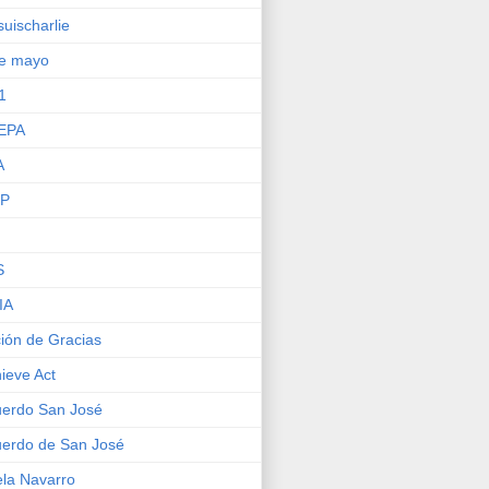
suischarlie
de mayo
1
EPA
A
IP
S
IA
ión de Gracias
ieve Act
erdo San José
erdo de San José
la Navarro