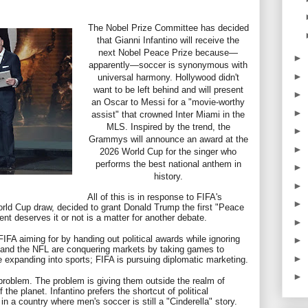
The Nobel Prize Committee has decided
that Gianni Infantino will receive the
next Nobel Peace Prize because—
►
apparently—soccer is synonymous with
►
universal harmony. Hollywood didn't
want to be left behind and will present
►
an Oscar to Messi for a "movie-worthy
►
assist" that crowned Inter Miami in the
MLS. Inspired by the trend, the
►
Grammys will announce an award at the
►
2026 World Cup for the singer who
performs the best national anthem in
►
history.
►
All of this is in response to FIFA's
►
rld Cup draw, decided to grant Donald Trump the first "Peace
nt deserves it or not is a matter for another debate.
►
 FIFA aiming for by handing out political awards while ignoring
►
 and the NFL are conquering markets by taking games to
►
e expanding into sports; FIFA is pursuing diplomatic marketing.
►
problem. The problem is giving them outside the realm of
of the planet. Infantino prefers the shortcut of political
n a country where men's soccer is still a "Cinderella" story.