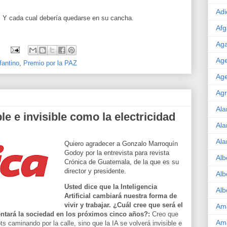
Adi
n. Y cada cual debería quedarse en su cancha.
Afg
Aga
:
Age
fantino
,
Premio por la PAZ
Age
Agr
Ala
le e invisible como la electricidad
Ala
Ala
Quiero agradecer a Gonzalo Marroquín
Godoy por la entrevista para revista
Alb
Crónica de Guatemala, de la que es su
director y presidente.
Alb
Usted dice que la Inteligencia
Alb
Artificial cambiará nuestra forma de
vivir y trabajar. ¿Cuál cree que será el
Am
tará la sociedad en los próximos cinco años?:
Creo que
Am
s caminando por la calle, sino que la IA se volverá invisible e