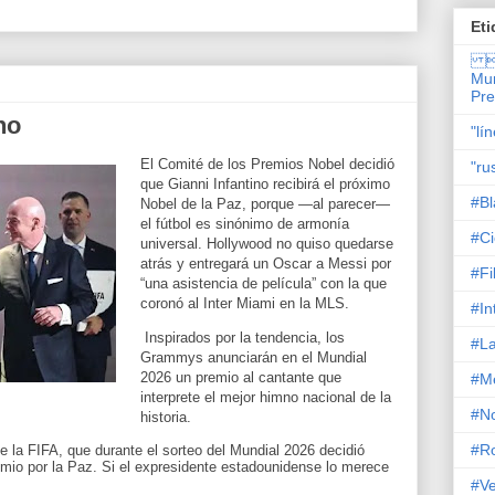
Eti

Mun
Pr
no
"lí
El Comité de los Premios Nobel decidió
"ru
que Gianni Infantino recibirá el próximo
#Bl
Nobel de la Paz, porque —al parecer—
el fútbol es sinónimo de armonía
#Ci
universal. Hollywood no quiso quedarse
atrás y entregará un Oscar a Messi por
#Fi
“una asistencia de película” con la que
coronó al Inter Miami en la MLS.
#In
Inspirados por la tendencia, los
#La
Grammys anunciarán en el Mundial
2026 un premio al cantante que
#M
interprete el mejor himno nacional de la
#No
historia.
#R
 la FIFA, que durante el sorteo del Mundial 2026 decidió
emio por la Paz. Si el expresidente estadounidense lo merece
#Ve