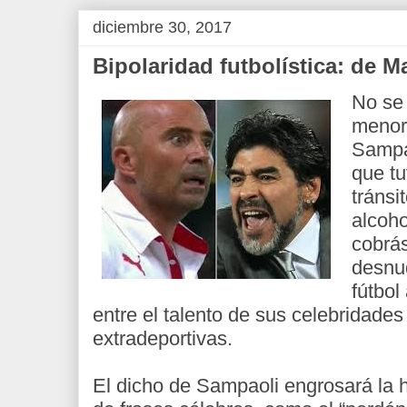
diciembre 30, 2017
Bipolaridad futbolística: de 
No se 
menor
Sampa
que tu
tránsi
alcoho
cobrá
desnud
fútbo
entre el talento de sus celebridades
extradeportivas.
El dicho de Sampaoli engrosará la hi