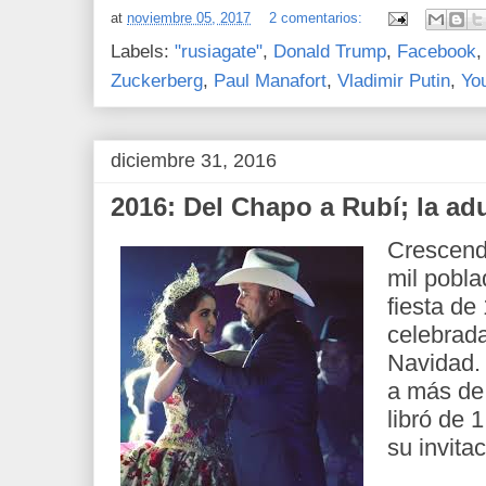
at
noviembre 05, 2017
2 comentarios:
Labels:
"rusiagate"
,
Donald Trump
,
Facebook
Zuckerberg
,
Paul Manafort
,
Vladimir Putin
,
Yo
diciembre 31, 2016
2016: Del Chapo a Rubí; la adu
Crescendo
mil pobla
fiesta de
celebrad
Navidad.
a más de
libró de 
su invitac