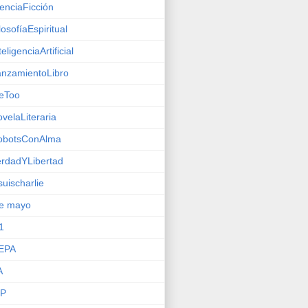
enciaFicción
losofíaEspiritual
teligenciaArtificial
nzamientoLibro
eToo
velaLiteraria
obotsConAlma
rdadYLibertad
suischarlie
de mayo
1
EPA
A
IP