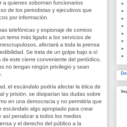
ar a quienes sobornan funcionarios
►
so de los periodistas y ejecutivos que
►
cos por información.
►
►
as telefónicas y espionaje de correos
►
 un tema más ligado a los servicios de
►
inescrupulosos, afectará a toda la prensa
►
edibilidad. Se trata de un golpe bajo a sí
►
 de este cierre conveniente del periódico,
os no tengan ningún privilegio y sean
De
.
d, el escándalo podría afectar la ética de
Se
al y prisión, se disiparían las dudas sobre
smo en una democracia y no permitiría que
te escándalo algo apropiado para crear
y así penalizar a todos los medios
rensa y el derecho del público a la