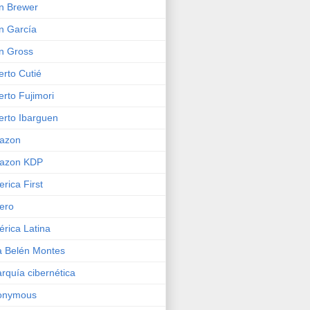
n Brewer
n García
n Gross
erto Cutié
erto Fujimori
erto Ibarguen
azon
azon KDP
rica First
ero
rica Latina
 Belén Montes
rquía cibernética
onymous