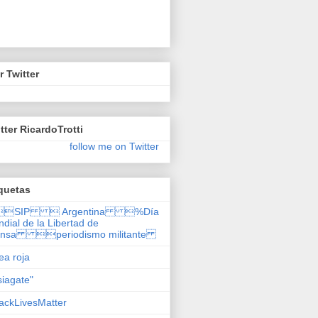
r Twitter
tter RicardoTrotti
follow me on Twitter
quetas
SIP  Argentina %Día
dial de la Libertad de
ensa periodismo militante
nea roja
siagate"
ackLivesMatter