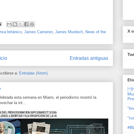
X o
nsa británico
,
James Cameron
,
James Murdoch
,
News of the
Twi
icio
Entradas antiguas
cribirse a:
Entradas (Atom)
Eti
A

Mun
lebrada esta semana en Miami, el periodismo mostró la
Pr
echar la int...
"lí
"ru
#Bl