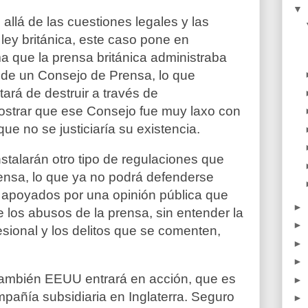
▼
lá de las cuestiones legales y las
ley británica, este caso pone en
ma que la prensa británica administraba
 de un Consejo de Prensa, lo que
ará de destruir a través de
ostrar que ese Consejo fue muy laxo con
que no se justiciaría su existencia.
talarán otro tipo de regulaciones que
prensa, lo que ya no podrá defenderse
n apoyados por una opinión pública que
►
los abusos de la prensa, sin entender la
►
fesional y los delitos que se comenten,
►
►
también E
EUU entrará en acción, que es
►
mpañía subsidiaria en Inglaterra. Seguro
►