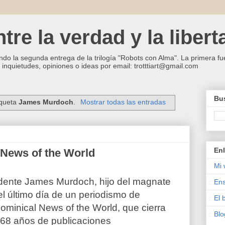
re la verdad y la libert
ndo la segunda entrega de la trilogía "Robots con Alma". La primera fue
inquietudes, opiniones o ideas por email: trotttiart@gmail.com
Bus
iqueta
James Murdoch
.
Mostrar todas las entradas
Enl
 News of the World
Mi 
dente James Murdoch, hijo del magnate
Ens
el último día de un periodismo de
El 
dominical News of the World, que cierra
Blo
68 años de publicaciones