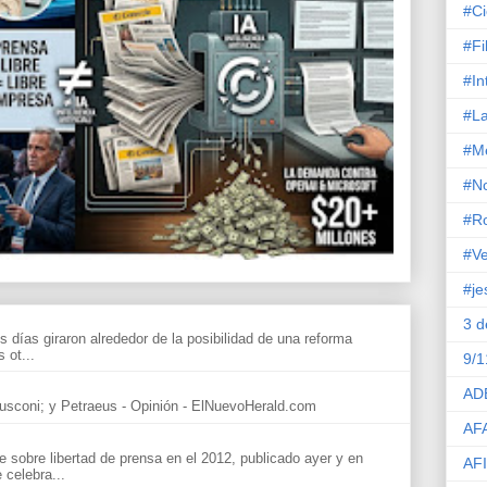
#Ci
#Fi
#In
#La
#M
#No
#R
#Ve
#je
3 
s días giraron alrededor de la posibilidad de una reforma
 ot...
9/1
AD
sconi; y Petraeus - Opinión - ElNuevoHerald.com
AF
sobre libertad de prensa en el 2012, publicado ayer y en
AF
celebra...