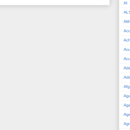
AI
AL
AM
Acc
Ach
Acu
Acu
Ade
Adi
Afg
Aga
Age
Age
Agr