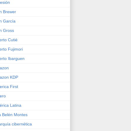
esión
n Brewer
n García
n Gross
erto Cutié
erto Fujimori
erto Ibarguen
azon
azon KDP
rica First
ero
rica Latina
 Belén Montes
rquía cibernética