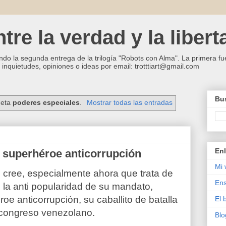
re la verdad y la libert
ndo la segunda entrega de la trilogía "Robots con Alma". La primera fue
inquietudes, opiniones o ideas por email: trotttiart@gmail.com
Bus
ueta
poderes especiales
.
Mostrar todas las entradas
Enl
 superhéroe anticorrupción
Mi 
 cree, especialmente ahora que trata de
Ens
n la anti popularidad de su mandato,
e anticorrupción, su caballito de batalla
El 
 congreso venezolano.
Blo