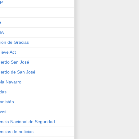
IP
S
IA
ión de Gracias
ieve Act
erdo San José
erdo de San José
la Navarro
das
anistán
ssi
ncia Nacional de Seguridad
ncias de noticias