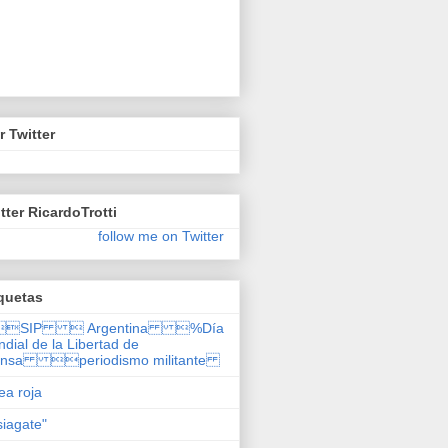
r Twitter
tter RicardoTrotti
follow me on Twitter
quetas
SIP  Argentina %Día
dial de la Libertad de
ensa periodismo militante
nea roja
siagate"