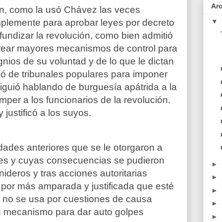
Ar
ón, como la usó Chávez las veces
mplemente para aprobar leyes por decreto
▼
fundizar la revolución, como bien admitió
crear mayores mecanismos de control para
gnios de su voluntad y de lo que le dictan
ó de tribunales populares para imponer
siguió hablando de burguesía apátrida a la
per a los funcionarios de la revolución.
 justificó a los suyos.
dades anteriores que se le otorgaron a
es y cuyas consecuencias se pudieron
►
ideros y tras acciones autoritarias
►
 por más amparada y justificada que esté
►
o no se usa por cuestiones de causa
►
n mecanismo para dar auto golpes
►