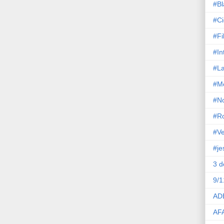
#Bl
#Ci
#Fi
#In
#La
#M
#No
#R
#Ve
#je
3 
9/1
AD
AF