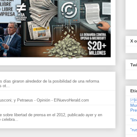
X o
Twi
s días giraron alrededor de la posibilidad de una reforma
 ot...
Eti

sconi; y Petraeus - Opinión - ElNuevoHerald.com
Mun
Pr
sobre libertad de prensa en el 2012, publicado ayer y en
celebra...
"lí
"ru