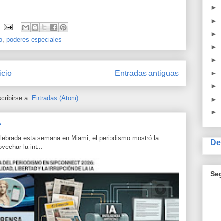
►
►
►
o
,
poderes especiales
►
►
icio
Entradas antiguas
►
►
cribirse a:
Entradas (Atom)
►
►
A
lebrada esta semana en Miami, el periodismo mostró la
De
echar la int...
Se