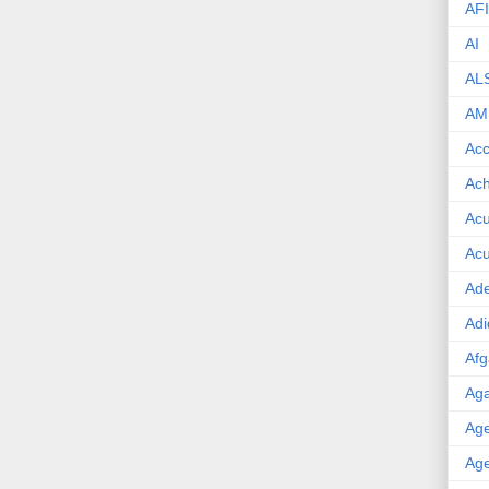
AF
AI
AL
AM
Acc
Ach
Acu
Acu
Ade
Adi
Afg
Aga
Age
Age