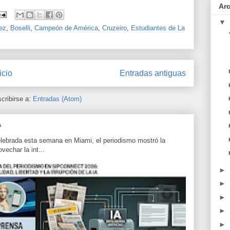
Ar
▼
ez
,
Boselli
,
Campeón de América
,
Cruzeiro
,
Estudiantes de La
icio
Entradas antiguas
cribirse a:
Entradas (Atom)
A
lebrada esta semana en Miami, el periodismo mostró la
echar la int...
►
►
►
►
►