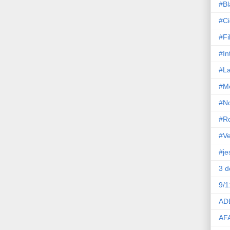
#Bl
#Ci
#Fi
#In
#La
#M
#No
#R
#Ve
#je
3 
9/1
AD
AF