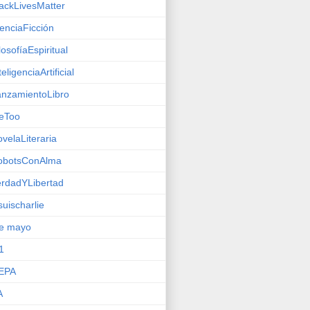
ackLivesMatter
enciaFicción
losofíaEspiritual
teligenciaArtificial
nzamientoLibro
eToo
velaLiteraria
obotsConAlma
rdadYLibertad
suischarlie
de mayo
1
EPA
A