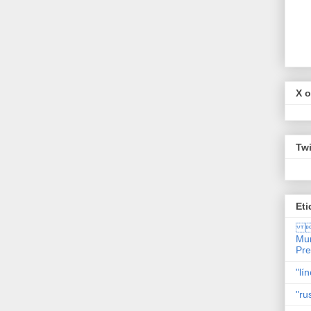
X o
Twi
Eti

Mun
Pr
"lí
"ru