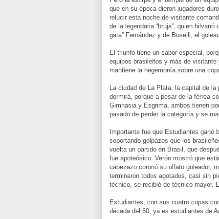
que en su época dieron jugadores duros
relucir esta noche de visitante comand
de la legendaria “bruja”, quien hilvan
gata” Fernández y de Boselli, el gole
El triunfo tiene un sabor especial, po
equipos brasileños y más de visitante 
mantiene la hegemonía sobre una copa 
La ciudad de La Plata, la capital de l
dormirá, porque a pesar de la férrea c
Gimnasia y Esgrima, ambos tienen porq
pasado de perder la categoría y se ma
Importante fue que Estudiantes ganó b
soportando golpazos que los brasileño
vuelta un partido en Brasil, que despu
fue apoteósico. Verón mostró que está 
cabezazo coronó su olfato goleador, 
terminaron todos agotados, casi sin pi
técnico, se recibió de técnico mayor.
Estudiantes, con sus cuatro copas con
década del 60, ya es estudiantes de A