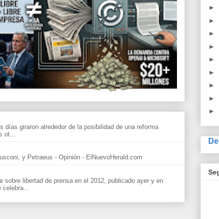
►
►
►
►
►
►
►
►
►
s días giraron alrededor de la posibilidad de una reforma
 ot...
De
sconi; y Petraeus - Opinión - ElNuevoHerald.com
Se
sobre libertad de prensa en el 2012, publicado ayer y en
celebra...