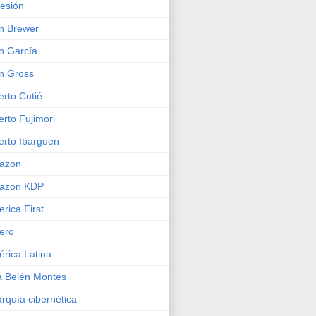
esión
n Brewer
n García
n Gross
erto Cutié
erto Fujimori
erto Ibarguen
azon
azon KDP
rica First
ero
rica Latina
 Belén Montes
rquía cibernética