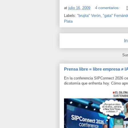
at
julio 16, 2009
4 comentarios:
Labels:
"brujita" Verón
,
"gata" Fernánd
Plata
In
Sus
Prensa libre = libre empresa ≠ I
En la conferencia SIPConnect 2026 ce
dicotomía que enfrenta hoy. Cómo aprov