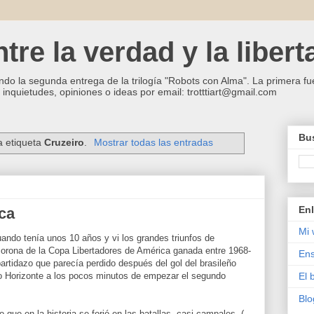
re la verdad y la libert
ndo la segunda entrega de la trilogía "Robots con Alma". La primera fue
inquietudes, opiniones o ideas por email: trotttiart@gmail.com
Bus
a etiqueta
Cruzeiro
.
Mostrar todas las entradas
Enl
ca
Mi 
ndo tenía unos 10 años y vi los grandes triunfos de
 corona de la Copa Libertadores de América ganada entre 1968-
Ens
partidazo que parecía perdido después del gol del brasileño
lo Horizonte a los pocos minutos de empezar el segundo
El 
Blo
o que en la historia se forjó en las batallas, casi campales, (