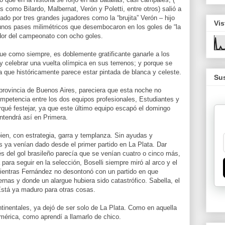
 como Bilardo, Malbernat, Verón y Poletti, entre otros) salió a
ado por tres grandes jugadores como la “brujita” Verón – hijo
Vis
ó unos pases milimétricos que desembocaron en los goles de “la
ador del campeonato con ocho goles.
rque como siempre, es doblemente gratificante ganarle a los
y celebrar una vuelta olímpica en sus terrenos; y porque se
que históricamente parece estar pintada de blanca y celeste.
Sus
a provincia de Buenos Aires, pareciera que esta noche no
ompetencia entre los dos equipos profesionales, Estudiantes y
ué festejar, ya que este último equipo escapó el domingo
ntendrá así en Primera.
ien, con estrategia, garra y templanza. Sin ayudas y
s ya venían dado desde el primer partido en La Plata. Dar
és del gol brasileño parecía que se venían cuatro o cinco más,
para seguir en la selección, Boselli siempre miró al arco y el
mientras Fernández no desontonó con un partido en que
ernas y donde un alargue hubiera sido catastrófico. Sabella, el
 Está ya maduro para otras cosas.
tinentales, ya dejó de ser solo de La Plata. Como en aquella
mérica, como aprendí a llamarlo de chico.