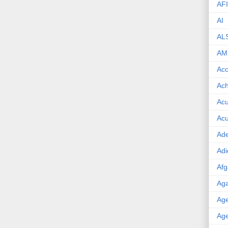
AF
AI
AL
AM
Acc
Ach
Acu
Acu
Ade
Adi
Afg
Aga
Age
Age