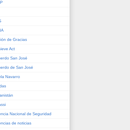
IP
S
IA
ión de Gracias
ieve Act
erdo San José
erdo de San José
la Navarro
das
anistán
ssi
ncia Nacional de Seguridad
ncias de noticias