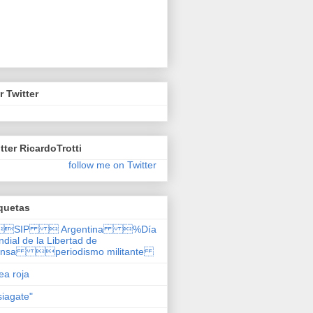
r Twitter
tter RicardoTrotti
follow me on Twitter
quetas
SIP  Argentina %Día
dial de la Libertad de
ensa periodismo militante
nea roja
siagate"