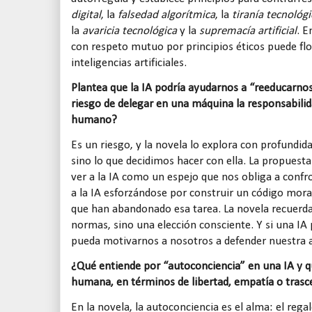
digital
, la
falsedad algorítmica
, la
tiranía tecnológi
la
avaricia tecnológica
y la
supremacía artificial
. E
con respeto mutuo por principios éticos puede fl
inteligencias artificiales.
Plantea que la IA podría ayudarnos a “reeducarno
riesgo de delegar en una máquina la responsabilid
humano?
Es un riesgo, y la novela lo explora con profundid
sino lo que decidimos hacer con ella. La propuesta
ver a la IA como un espejo que nos obliga a confro
a la IA esforzándose por construir un código mor
que han abandonado esa tarea. La novela recuerda 
normas, sino una elección consciente. Y si una IA 
pueda motivarnos a nosotros a defender nuestra
¿Qué entiende por “autoconciencia” en una IA y qué
humana, en términos de libertad, empatía o tras
En la novela, la autoconciencia es el alma: el rega