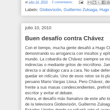
at
julio 14, 2010
2 comentarios:
Labels:
Globovisión
,
Guillermo Zuloaga
,
Hugo
julio 10, 2010
Buen desafío contra Chávez
Con el tiempo, mucha gente desafió a Hugo C
demostrando su arrogancia con insultos y epí
mundo. La cobardía de Chávez siempre se man
indirectas o mediante gritos de micrófono. Ja
directa o al diálogo cara a cara. No sabe defe
quedar en ridículo. Uno de esos retos se lo pl
peruano Mario Vargas Llosa. Pero Chávez, desp
frente a sus masas condescendientes, prefirió
escritor y evitar el debate.
Ahora, el desafío más llamativo de este año l
de la televisora Globovisión, Guillermo Zuloa
Estados Unidos donde se refugió ante el acoso