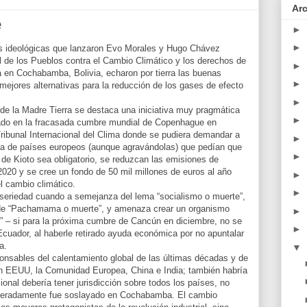
Ar
e
►
►
s ideológicas que lanzaron Evo Morales y Hugo Chávez
l de los Pueblos contra el Cambio Climático y los derechos de
►
 en Cochabamba, Bolivia, echaron por tierra las buenas
►
mejores alternativas para la reducción de los gases de efecto
►
 de la Madre Tierra se destaca una iniciativa muy pragmática
►
erado en la fracasada cumbre mundial de Copenhague en
ribunal Internacional del Clima donde se pudiera demandar a
►
 la de países europeos (aunque agravándolas) que pedían que
►
 de Kioto sea obligatorio, se reduzcan las emisiones de
2020 y se cree un fondo de 50 mil millones de euros al año
►
el cambio climático.
►
 seriedad cuando a semejanza del lema “socialismo o muerte”,
de “Pachamama o muerte”, y amenaza crear un organismo
►
” – si para la próxima cumbre de Cancún en diciembre, no se
►
Ecuador, al haberle retirado ayuda económica por no apuntalar
a.
▼
ponsables del calentamiento global de las últimas décadas y de
n EEUU, la Comunidad Europea, China e India; también habría
onal debería tener jurisdicción sobre todos los países, no
liberadamente fue soslayado en Cochabamba. El cambio