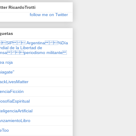
tter RicardoTrotti
follow me on Twitter
quetas
SIP  Argentina %Día
dial de la Libertad de
ensa periodismo militante
nea roja
siagate"
ackLivesMatter
enciaFicción
losofíaEspiritual
teligenciaArtificial
nzamientoLibro
eToo