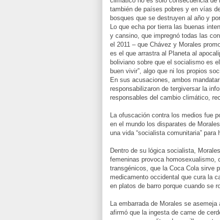
climático no es sólo consecuencia de l
también de países pobres y en vías de
bosques que se destruyen al año y por
Lo que echa por tierra las buenas int
y cansino, que impregnó todas las con
el 2011 – que Chávez y Morales promov
es el que arrastra al Planeta al apocal
boliviano sobre que el socialismo es e
buen vivir”, algo que ni los propios soc
En sus acusaciones, ambos mandatario
responsabilizaron de tergiversar la in
responsables del cambio climático, re
La ofuscación contra los medios fue po
en el mundo los disparates de Morales 
una vida “socialista comunitaria” par
Dentro de su lógica socialista, Moral
femeninas provoca homosexualismo, q
transgénicos, que la Coca Cola sirve p
medicamento occidental que cura la c
en platos de barro porque cuando se ro
La embarrada de Morales se asemeja a 
afirmó que la ingesta de carne de cerd