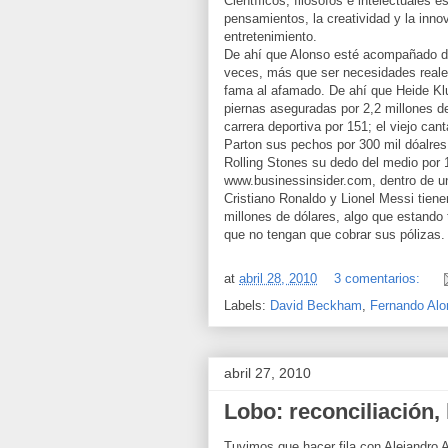
Científicos, filósofos e intelectuales 
pensamientos, la creatividad y la inn
entretenimiento.
De ahí que Alonso esté acompañado de
veces, más que ser necesidades reale
fama al afamado. De ahí que Heide Klu
piernas aseguradas por 2,2 millones de
carrera deportiva por 151; el viejo ca
Parton sus pechos por 300 mil dóalres
Rolling Stones su dedo del medio por 1
www.businessinsider.com, dentro de un
Cristiano Ronaldo y Lionel Messi tien
millones de dólares, algo que estando
que no tengan que cobrar sus pólizas.
at
abril 28, 2010
3 comentarios:
Labels:
David Beckham
,
Fernando Alo
abril 27, 2010
Lobo: reconciliación, 
Tuvimos que hacer fila con Alejandro Ag