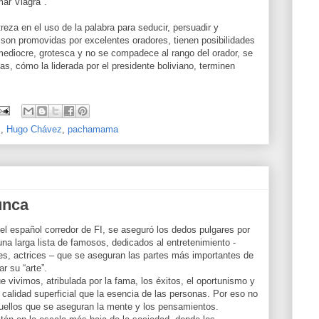
mar Viagra".
streza en el uso de la palabra para seducir, persuadir y
on promovidas por excelentes oradores, tienen posibilidades
 mediocre, grotesca y no se compadece al rango del orador, se
as, cómo la liderada por el presidente boliviano, terminen
s
,
Hugo Chávez
,
pachamama
unca
l español corredor de FI, se aseguró los dedos pulgares por
na larga lista de famosos, dedicados al entretenimiento -
tes, actrices – que se aseguran las partes más importantes de
r su “arte”.
e vivimos, atribulada por la fama, los éxitos, el oportunismo y
calidad superficial que la esencia de las personas. Por eso no
uellos que se aseguran la mente y los pensamientos.