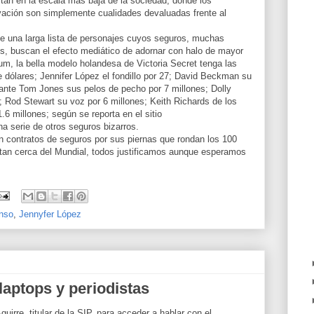
están en la escala más baja de la sociedad, donde los
ovación son simplemente cualidades devaluadas frente al
 una larga lista de personajes cuyos seguros, muchas
s, buscan el efecto mediático de adornar con halo de mayor
m, la bella modelo holandesa de Victoria Secret tenga las
 dólares; Jennifer López el fondillo por 27; David Beckman su
ntante Tom Jones sus pelos de pecho por 7 millones; Dolly
; Rod Stewart su voz por 6 millones; Keith Richards de los
.6 millones; según se reporta en el sitio
a serie de otros seguros bizarros.
en contratos de seguros por sus piernas que rondan los 100
 tan cerca del Mundial, todos justificamos aunque esperamos
nso
,
Jennyfer López
laptops y periodistas
uirre, titular de la SIP, para acceder a hablar con el