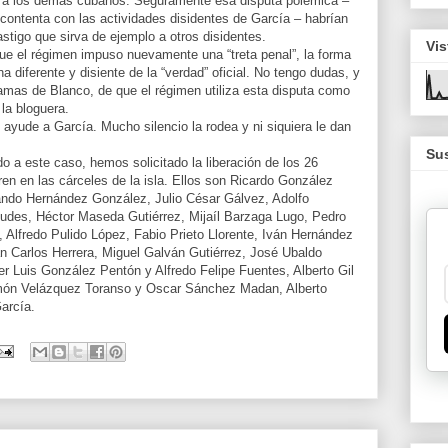
d a los demás cubanos. Seguramente esa disputa polémica –
contenta con las actividades disidentes de García – habrían
astigo que sirva de ejemplo a otros disidentes.
Vis
que el régimen impuso nuevamente una “treta penal”, la forma
 diferente y disiente de la “verdad” oficial. No tengo dudas, y
mas de Blanco, de que el régimen utiliza esta disputa como
la bloguera.
 ayude a García. Mucho silencio la rodea y ni siquiera le dan
Sus
o a este caso, hemos solicitado la liberación de los 26
en en las cárceles de la isla. Ellos son Ricardo González
ando Hernández González, Julio César Gálvez, Adolfo
des, Héctor Maseda Gutiérrez, Mijaíl Barzaga Lugo, Pedro
 Alfredo Pulido López, Fabio Prieto Llorente, Iván Hernández
an Carlos Herrera, Miguel Galván Gutiérrez, José Ubaldo
r Luis González Pentón y Alfredo Felipe Fuentes, Alberto Gil
món Velázquez Toranso y Oscar Sánchez Madan, Alberto
arcía.