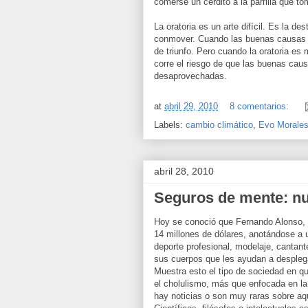
comerse un cerdito a la parrilla que to
La oratoria es un arte difícil. Es la de
conmover. Cuando las buenas causas s
de triunfo. Pero cuando la oratoria es
corre el riesgo de que las buenas caus
desaprovechadas.
at
abril 29, 2010
8 comentarios:
Labels:
cambio climático
,
Evo Morale
abril 28, 2010
Seguros de mente: n
Hoy se conoció que Fernando Alonso, e
14 millones de dólares, anotándose a u
deporte profesional, modelaje, cantan
sus cuerpos que les ayudan a desplega
Muestra esto el tipo de sociedad en qu
el cholulismo, más que enfocada en la 
hay noticias o son muy raras sobre aq