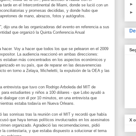
►
a tarde en el Intercontinental de Miami, donde se lució con un
econciliatorias y promesas decididas, y donde hubo que
►
, apretones de mano, abrazos, fotos y autógrafos.
”, dijo una de las organizadoras del evento en referencia a sus
De
entidad que organizó la Quinta Conferencia Anual
a hacer. Voy a hacer que todos los que se pelearon en el 2009
Se
expositor. La audiencia reaccionó en ambas direcciones:
os estaban más concentrados en los aspectos económicos y
rganizado en su país, que de reparar en las desavenencias
icto en torno a Zelaya, Micheletti, la expulsión de la OEA y las
na entrevista que tuvo con Rodrigo Arboleda del MIT de
 para estudiantes y niños a 100 dólares - que Lobo ayudó a
e dialogar con él por 10 minutos, en una entrevista que
ientras estaba todavía en Nueva Orleans.
jó las sonrisas tras la reunión con el MIT y recordó que había
X o
cusó que haya temas políticos involucrados en los asesinatos
l crimen organizado. Agradeció las recomendaciones, pidió
ue la contestaría, y que estaba dispuesto a solucionar el tema