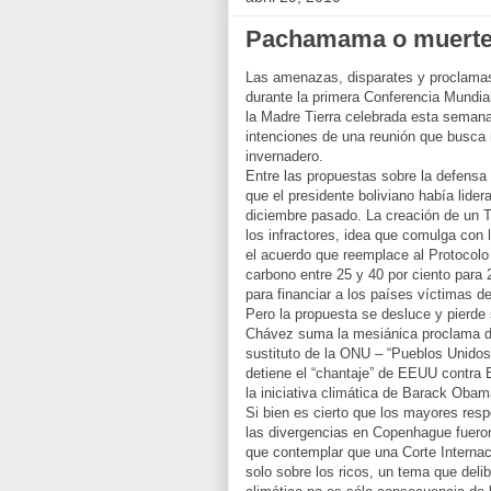
Pachamama o muert
Las amenazas, disparates y proclama
durante la primera Conferencia Mundia
la Madre Tierra celebrada esta semana
intenciones de una reunión que busca 
invernadero.
Entre las propuestas sobre la defensa
que el presidente boliviano había lid
diciembre pasado. La creación de un T
los infractores, idea que comulga con
el acuerdo que reemplace al Protocolo
carbono entre 25 y 40 por ciento para 
para financiar a los países víctimas d
Pero la propuesta se desluce y pierde
Chávez suma la mesiánica proclama 
sustituto de la ONU – “Pueblos Unidos
detiene el “chantaje” de EEUU contra 
la iniciativa climática de Barack Obam
Si bien es cierto que los mayores res
las divergencias en Copenhague fuero
que contemplar que una Corte Internaci
solo sobre los ricos, un tema que de