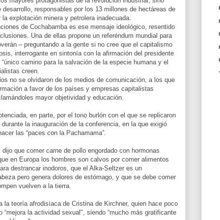
os mayores protagonistas de la revolución industrial, sino
 desarrollo, responsables por los 13 millones de hectáreas de
 la explotación minera y petrolera inadecuada.
enciones de Cochabamba es ese mensaje ideológico, resentido
clusiones. Una de ellas propone un referéndum mundial para
erán – preguntando a la gente si no cree que el capitalismo
ipsis, interrogante en sintonía con la afirmación del presidente
l “único camino para la salvación de la especie humana y el
ialistas creen.
s no se olvidaron de los medios de comunicación, a los que
formación a favor de los países y empresas capitalistas
clamándoles mayor objetividad y educación.
tenciada, en parte, por el tono burlón con el que se replicaron
durante la inauguración de la conferencia, en la que exigió
a hacer las “paces con la Pachamama”.
es dijo que comer carne de pollo engordado con hormonas
ue en Europa los hombres son calvos por comer alimentos
ara destrancar inodoros, que el Alka-Seltzer es un
abeza pero genera dolores de estómago, y que se debe comer
mpen vuelven a la tierra.
la teoría afrodisíaca de Cristina de Kirchner, quien hace poco
o “mejora la actividad sexual", siendo “mucho más gratificante