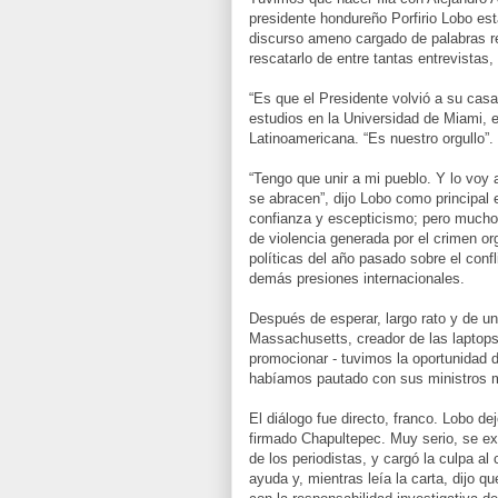
presidente hondureño Porfirio Lobo est
discurso ameno cargado de palabras r
rescatarlo de entre tantas entrevistas
“Es que el Presidente volvió a su casa
estudios en la Universidad de Miami, 
Latinoamericana. “Es nuestro orgullo”.
“Tengo que unir a mi pueblo. Y lo voy 
se abracen”, dijo Lobo como principal 
confianza y escepticismo; pero much
de violencia generada por el crimen o
políticas del año pasado sobre el confl
demás presiones internacionales.
Después de esperar, largo rato y de u
Massachusetts, creador de las laptops
promocionar - tuvimos la oportunidad d
habíamos pautado con sus ministros m
El diálogo fue directo, franco. Lobo de
firmado Chapultepec. Muy serio, se ex
de los periodistas, y cargó la culpa a
ayuda y, mientras leía la carta, dijo q