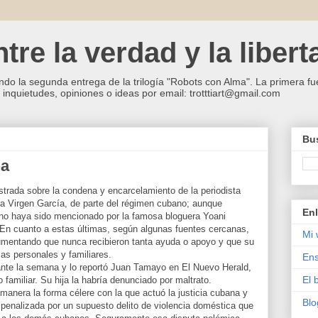
re la verdad y la libert
ndo la segunda entrega de la trilogía "Robots con Alma". La primera fue
inquietudes, opiniones o ideas por email: trotttiart@gmail.com
Bus
na
strada sobre la condena y encarcelamiento de la periodista
a Virgen García, de parte del régimen cubano; aunque
Enl
no haya sido mencionado por la famosa bloguera Yoani
En cuanto a estas últimas, según algunas fuentes cercanas,
Mi 
rgumentando que nunca recibieron tanta ayuda o apoyo y que su
s personales y familiares.
Ens
te la semana y lo reportó Juan Tamayo en El Nuevo Herald,
El 
 familiar. Su hija la habría denunciado por maltrato.
manera la forma célere con la que actuó la justicia cubana y
Blo
 penalizada por un supuesto delito de violencia doméstica que