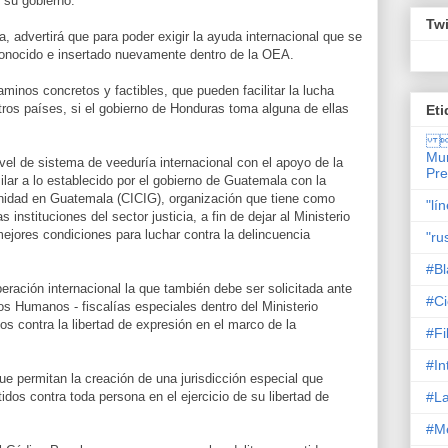
e su gobierno.
Twi
 advertirá que para poder exigir la ayuda internacional que se
conocido e insertado nuevamente dentro de la OEA.
inos concretos y factibles, que pueden facilitar la lucha
otros países, si el gobierno de Honduras toma alguna de ellas
Eti

Mun
ivel de sistema de veeduría internacional con el apoyo de la
Pr
lar a lo establecido por el gobierno de Guatemala con la
unidad en Guatemala (CICIG), organización que tiene como
"lí
s instituciones del sector justicia, a fin de dejar al Ministerio
mejores condiciones para luchar contra la delincuencia
"ru
#Bl
peración internacional la que también debe ser solicitada ante
#Ci
s Humanos - fiscalías especiales dentro del Ministerio
os contra la libertad de expresión en el marco de la
#Fi
#In
que permitan la creación de una jurisdicción especial que
#La
idos contra toda persona en el ejercicio de su libertad de
#M