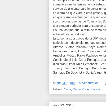
no se aplica con la misma animosida
sumado a que la familia nunca estuvo 
servido de aliciente para imponer un c
Lo cierto es que García está presa y 
en que siempre actúa contra quien opina
son mayores que las de Yoani y las Da
una excusa perfecta para encarcelar a 
Es una lástima que la falta de fama no
el beneficio de la duda.
Esta semana, a través de la SIP, debid
periodistas independientes que se pudr
Alfonso, Víctor Rolando Arroyo, Norm
Fernández Sainz, Omar Rodríguez Salu
Argüelles Morán, Pablo Pacheco Ávila,
Carrillo, José Luis Garía Paneque, Ju
Izquierdo, Omar Ruiz Hernández, Léste
Triay y Raymundo Perdigón Brito, Ra
Santiago Du Bouchet y Dania Virgen G
at
abril 30, 2010
5 comentarios:
Labels:
Cuba
,
Dania Virgen García
abril 29, 2010