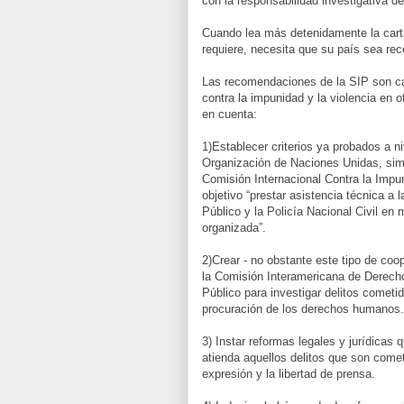
con la responsabilidad investigativa d
Cuando lea más detenidamente la carta,
requiere, necesita que su país sea re
Las recomendaciones de la SIP son cam
contra la impunidad y la violencia en 
en cuenta:
1)Establecer criterios ya probados a n
Organización de Naciones Unidas, simi
Comisión Internacional Contra la Imp
objetivo “prestar asistencia técnica a la
Público y la Policía Nacional Civil en 
organizada”.
2)Crear - no obstante este tipo de coo
la Comisión Interamericana de Derecho
Público para investigar delitos cometid
procuración de los derechos humanos.
3) Instar reformas legales y jurídicas 
atienda aquellos delitos que son comet
expresión y la libertad de prensa.