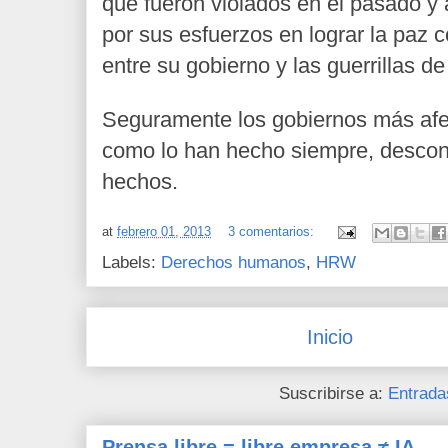
que fueron violados en el pasado y
por sus esfuerzos en lograr la paz 
entre su gobierno y las guerrillas d
Seguramente los gobiernos más afec
como lo han hecho siempre, descon
hechos.
at
febrero 01, 2013
3 comentarios:
Labels:
Derechos humanos
,
HRW
Inicio
Suscribirse a:
Entrada
Prensa libre = libre empresa ≠ IA