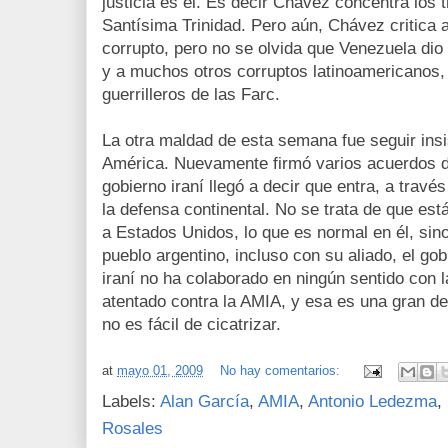
justicia es él. Es decir Chávez concentra los
Santísima Trinidad. Pero aún, Chávez critica a
corrupto, pero no se olvida que Venezuela dio
y a muchos otros corruptos latinoamericanos
guerrilleros de las Farc.
La otra maldad de esta semana fue seguir insis
América. Nuevamente firmó varios acuerdos de
gobierno iraní llegó a decir que entra, a trav
la defensa continental. No se trata de que est
a Estados Unidos, lo que es normal en él, sin
pueblo argentino, incluso con su aliado, el gob
iraní no ha colaborado en ningún sentido con la
atentado contra la AMIA, y esa es una gran d
no es fácil de cicatrizar.
at
mayo 01, 2009
No hay comentarios:
Labels:
Alan García
,
AMIA
,
Antonio Ledezma
,
Rosales