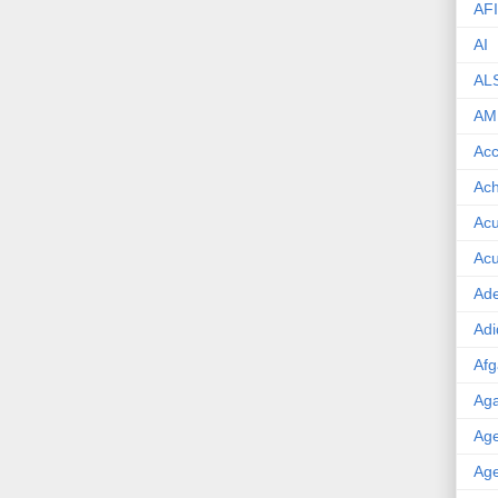
AF
AI
AL
AM
Acc
Ach
Acu
Acu
Ade
Adi
Afg
Aga
Age
Age