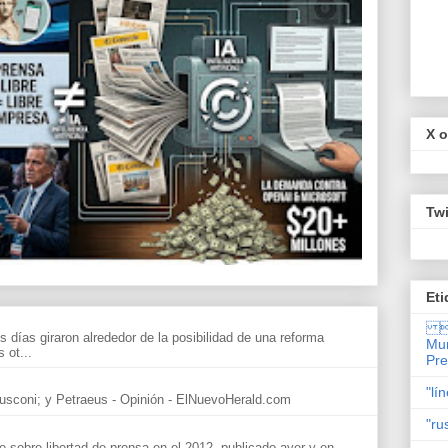
X o
Twi
Eti

s días giraron alrededor de la posibilidad de una reforma
Mun
 ot...
Pr
"lí
sconi; y Petraeus - Opinión - ElNuevoHerald.com
"ru
sobre libertad de prensa en el 2012, publicado ayer y en