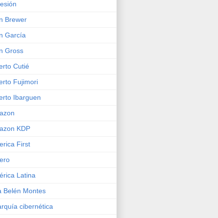
esión
n Brewer
n García
n Gross
erto Cutié
erto Fujimori
erto Ibarguen
azon
azon KDP
rica First
ero
rica Latina
 Belén Montes
rquía cibernética