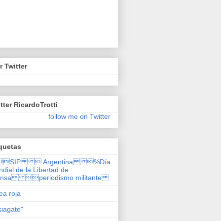
r Twitter
tter RicardoTrotti
follow me on Twitter
quetas
SIP  Argentina %Día
dial de la Libertad de
ensa periodismo militante
nea roja
siagate"