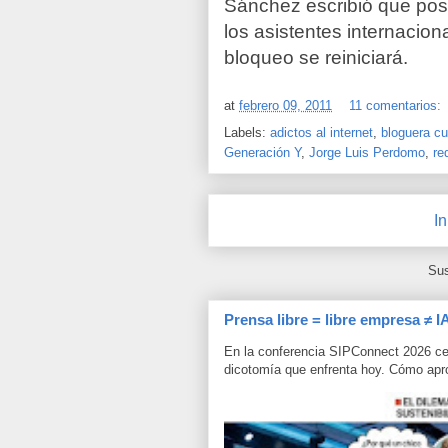
Sánchez escribió que pos
los asistentes internacion
bloqueo se reiniciará.
at
febrero 09, 2011
11 comentarios:
Labels:
adictos al internet
,
bloguera c
Generación Y
,
Jorge Luis Perdomo
,
re
In
Sus
Prensa libre = libre empresa ≠ I
En la conferencia SIPConnect 2026 ce
dicotomía que enfrenta hoy. Cómo aprov