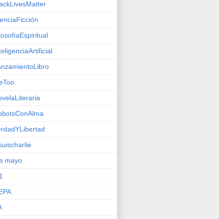
ackLivesMatter
enciaFicción
losofíaEspiritual
teligenciaArtificial
nzamientoLibro
eToo
velaLiteraria
obotsConAlma
rdadYLibertad
suischarlie
de mayo
1
EPA
A