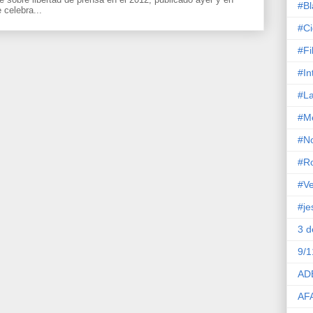
#Bl
celebra...
#Ci
#Fi
#In
#La
#M
#No
#R
#Ve
#je
3 
9/1
AD
AF