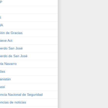
IP
S
IA
ión de Gracias
ieve Act
erdo San José
erdo de San José
la Navarro
das
anistán
ssi
ncia Nacional de Seguridad
ncias de noticias