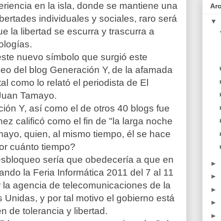
riencia en la isla, donde se mantiene una
Ar
ibertades individuales y sociales, raro será
▼
e la libertad se escurra y trascurra a
ologías.
este nuevo símbolo que surgió este
eo del blog Generación Y,
de la afamada
l como lo relató el periodista de El
 Juan Tamayo.
ón Y, así como el de otros 40 blogs fue
ez calificó como el fin de "la larga noche
mayo, quien, al mismo tiempo, él se hace
por cuánto tiempo?
esbloqueo sería que obedecería a que en
►
ndo la Feria Informática 2011 del 7 al 11
►
r la agencia de telecomunicaciones de la
►
Unidas, y por tal motivo el gobierno está
►
 de tolerancia y libertad.
►