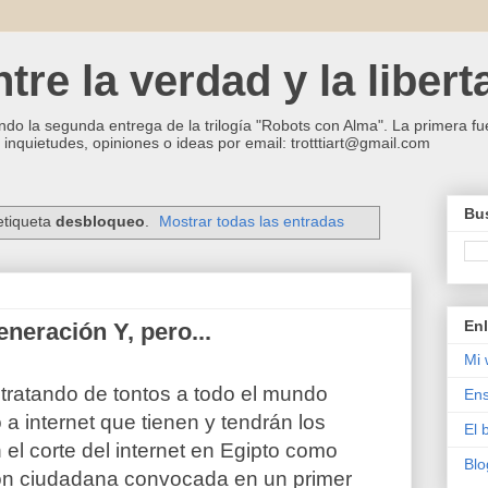
re la verdad y la libert
ndo la segunda entrega de la trilogía "Robots con Alma". La primera fue
inquietudes, opiniones o ideas por email: trotttiart@gmail.com
Bus
etiqueta
desbloqueo
.
Mostrar todas las entradas
Enl
neración Y, pero...
Mi 
tratando de tontos a todo el mundo
Ens
a internet que tienen y tendrán los
El 
el corte del internet en Egipto como
Blo
ción ciudadana convocada en un primer