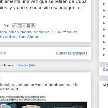
iblemente una vez que se retiren de Cuba
►
ales, y ya no se necesite esa imagen, el
►
►
►
►
ubana
,
cable submarino
,
desbloqueo
,
EE.UU. Venezuela
,
►
des sociales
,
Yoani Sánchez
►
►
icio
Entradas antiguas
►
cribirse a:
Entradas (Atom)
De
A
Se
lebrada esta semana en Miami, el periodismo mostró la
echar la int...