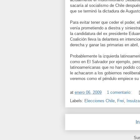
sacaría al socialismo de Chile despué
que se terminó la dictadura de August
Para evitar tener que ceder el poder, 
venía prometiendo a diestra y siniestra
la candidatura del ex presidente Eduar
Coalición lleva la delantera en intenci
derecha y ganar las primarias en abril
Probablemente la izquierda latinoame
como en El Salvador por ejemplo, pero
latinoamericanas que no han podido co
le achacaron a los gobiernos neoliber
veremos como el péndulo empiece su c
at
enero 06, 2009
1 comentario:
Labels:
Elecciones Chile
,
Frei
,
Insulza
In
Sus