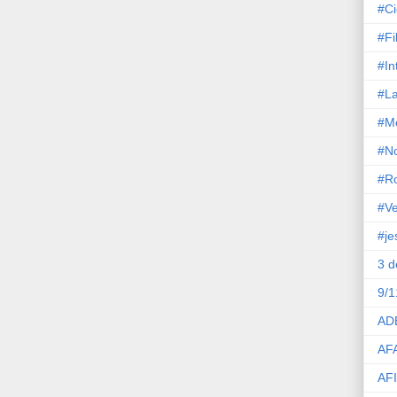
#Ci
#Fi
#In
#La
#M
#No
#R
#Ve
#je
3 
9/1
AD
AF
AF