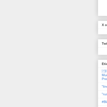
X o
Twi
Eti

Mun
Pr
"lí
"ru
#Bl