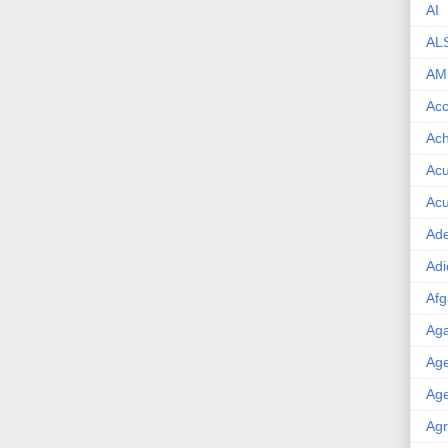
AI
AL
AM
Acc
Ach
Acu
Acu
Ade
Adi
Afg
Aga
Age
Age
Agr