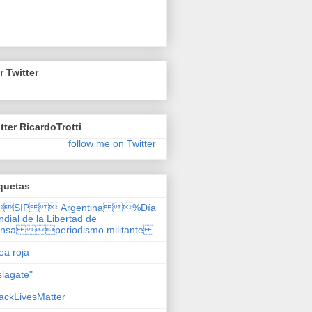
r Twitter
tter RicardoTrotti
follow me on Twitter
quetas
SIP  Argentina %Día
dial de la Libertad de
ensa periodismo militante
nea roja
siagate"
ackLivesMatter