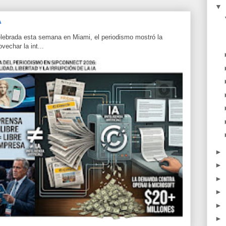
▼
A
lebrada esta semana en Miami, el periodismo mostró la
echar la int...
►
►
►
►
►
►