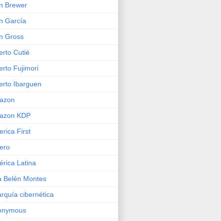
n Brewer
n García
n Gross
erto Cutié
erto Fujimori
erto Ibarguen
azon
azon KDP
rica First
ero
rica Latina
 Belén Montes
rquía cibernética
onymous