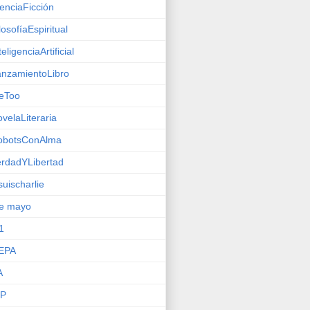
enciaFicción
losofíaEspiritual
teligenciaArtificial
nzamientoLibro
eToo
velaLiteraria
obotsConAlma
rdadYLibertad
suischarlie
de mayo
1
EPA
A
IP