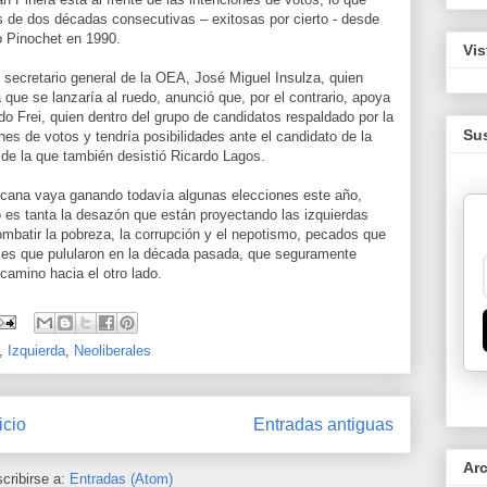
s de dos décadas consecutivas – exitosas por cierto - desde
o Pinochet en 1990.
Vis
el secretario general de la OEA, José Miguel Insulza, quien
 que se lanzaría al ruedo, anunció que, por el contrario, apoya
do Frei, quien dentro del grupo de candidatos respaldado por la
Sus
ones de votos y tendría posibilidades ante el candidato de la
, de la que también desistió Ricardo Lagos.
ricana vaya ganando todavía algunas elecciones este año,
 es tanta la desazón que están proyectando las izquierdas
mbatir la pobreza, la corrupción y el nepotismo, pecados que
ales que pulularon en la década pasada, que seguramente
amino hacia el otro lado.
,
Izquierda
,
Neoliberales
icio
Entradas antiguas
Ar
cribirse a:
Entradas (Atom)