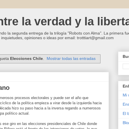
re la verdad y la libert
ndo la segunda entrega de la trilogía "Robots con Alma". La primera fue
inquietudes, opiniones o ideas por email: trotttiart@gmail.com
Bus
iqueta
Elecciones Chile
.
Mostrar todas las entradas
Enl
ano
Mi 
merosos procesos electorales y puede ser el año que
lico de la política empieza a virar desde la izquierda hacia
Ens
década hizo su paso hacia a la inversa regando a numerosos
a político actual.
El 
Blo
s ese giro en las elecciones presidenciales de Chile donde
n Piñera está al frente de las intenciones de votos, lo que