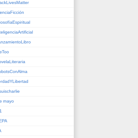
ackLivesMatter
enciaFicción
losofíaEspiritual
teligenciaArtificial
nzamientoLibro
eToo
velaLiteraria
obotsConAlma
rdadYLibertad
suischarlie
de mayo
1
EPA
A