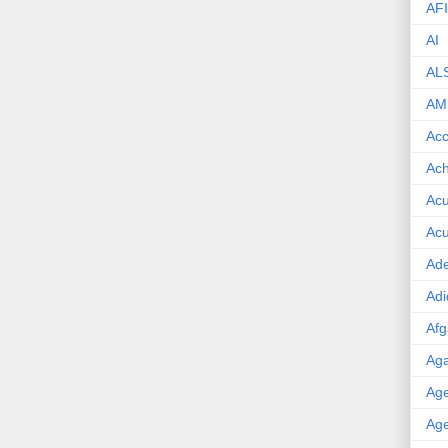
AF
AI
AL
AM
Acc
Ach
Acu
Acu
Ade
Adi
Afg
Aga
Age
Age