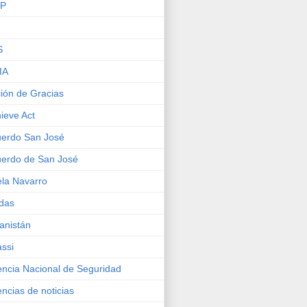
IP
S
IA
ión de Gracias
ieve Act
erdo San José
erdo de San José
la Navarro
das
anistán
ssi
ncia Nacional de Seguridad
ncias de noticias