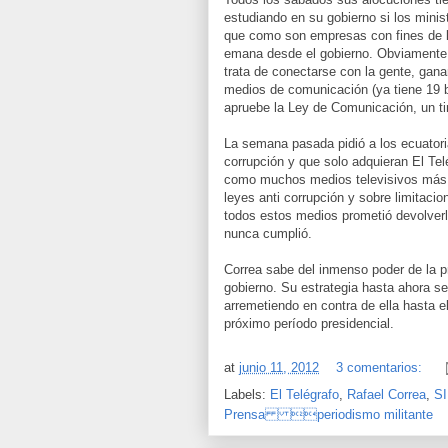
estudiando en su gobierno si los minis
que como son empresas con fines de lu
emana desde el gobierno. Obviamente 
trata de conectarse con la gente, gana
medios de comunicación (ya tiene 19 
apruebe la Ley de Comunicación, un ti
La semana pasada pidió a los ecuator
corrupción y que solo adquieran El Tel
como muchos medios televisivos más, 
leyes anti corrupción y sobre limitacio
todos estos medios prometió devolverl
nunca cumplió.
Correa sabe del inmenso poder de la p
gobierno. Su estrategia hasta ahora se
arremetiendo en contra de ella hasta el
próximo período presidencial.
at
junio 11, 2012
3 comentarios:
Labels:
El Telégrafo
,
Rafael Correa
,
S
Prensa periodismo militante