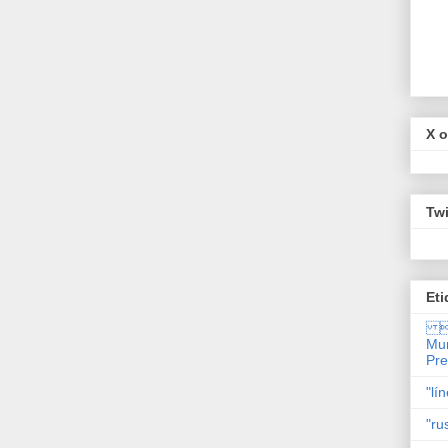
X o
Twi
Eti

Mun
Pr
"lí
"ru