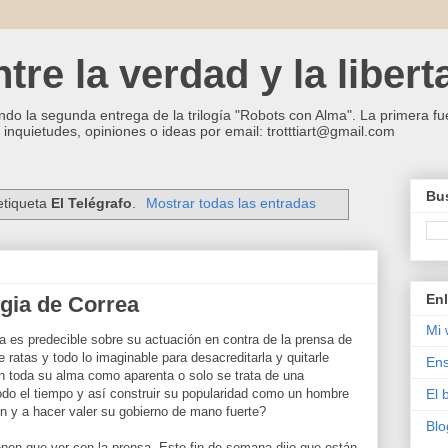
re la verdad y la libert
ndo la segunda entrega de la trilogía "Robots con Alma". La primera fue
inquietudes, opiniones o ideas por email: trotttiart@gmail.com
Bus
etiqueta
El Telégrafo
.
Mostrar todas las entradas
Enl
tegia de Correa
Mi 
a es predecible sobre su actuación en contra de la prensa de
e ratas y todo lo imaginable para desacreditarla y quitarle
Ens
on toda su alma como aparenta o solo se trata de una
todo el tiempo y así construir su popularidad como un hombre
El 
ón y a hacer valer su gobierno de mano fuerte?
Blo
nen que ver con la prensa. Este fin de semana dijo que están