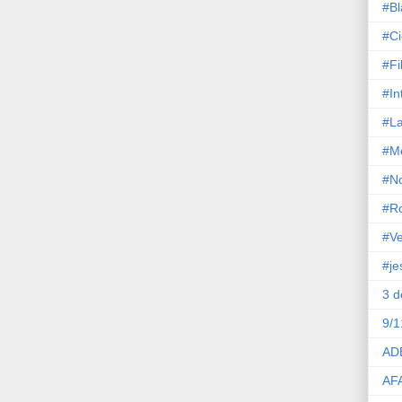
#Bl
#Ci
#Fi
#In
#La
#M
#No
#R
#Ve
#je
3 
9/1
AD
AF