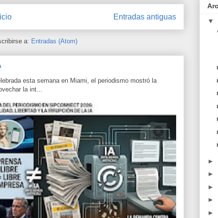
Ar
icio
Entradas antiguas
▼
cribirse a:
Entradas (Atom)
A
lebrada esta semana en Miami, el periodismo mostró la
echar la int...
►
►
►
►
►