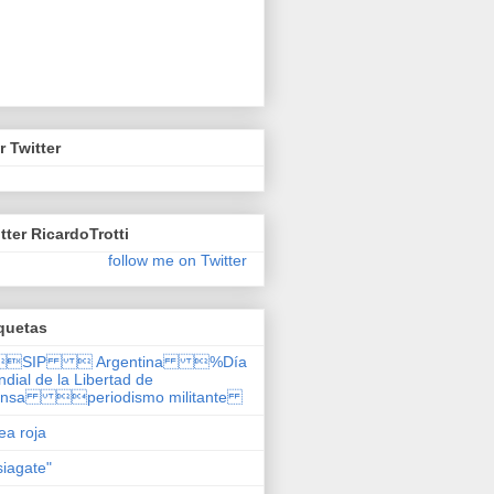
r Twitter
tter RicardoTrotti
follow me on Twitter
quetas
SIP  Argentina %Día
dial de la Libertad de
ensa periodismo militante
nea roja
siagate"