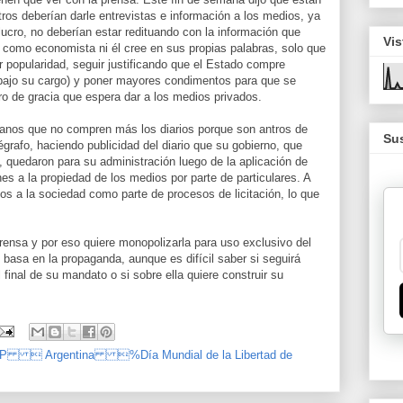
tros deberían darle entrevistas e información a los medios, ya
cro, no deberían estar redituando con la información que
Vis
como economista ni él cree en sus propias palabras, solo que
r popularidad, seguir justificando que el Estado compre
bajo su cargo) y poner mayores condimentos para que se
ro de gracia que espera dar a los medios privados.
ianos que no compren más los diarios porque son antros de
Sus
égrafo, haciendo publicidad del diario que su gobierno, que
quedaron para su administración luego de la aplicación de
nes a la propiedad de los medios por parte de particulares. A
os a la sociedad como parte de procesos de licitación, lo que
rensa y por eso quiere monopolizarla para uso exclusivo del
 basa en la propaganda, aunque es difícil saber si seguirá
 final de su mandato o si sobre ella quiere construir su
IP  Argentina %Día Mundial de la Libertad de