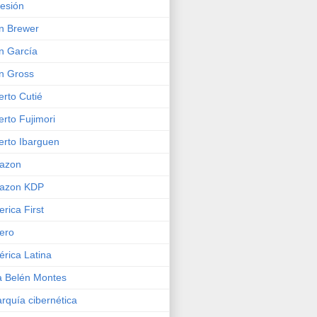
esión
n Brewer
n García
n Gross
erto Cutié
erto Fujimori
erto Ibarguen
azon
azon KDP
rica First
ero
rica Latina
 Belén Montes
rquía cibernética