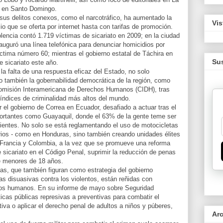
o en Santo Domingo.
sus delitos conexos, como el narcotráfico, ha aumentado la
Vis
 que se oferta por internet hasta con tarifas de promoción.
lencia contó 1.719 víctimas de sicariato en 2009; en la ciudad
uguró una línea telefónica para denunciar homicidios por
ctima número 60; mientras el gobierno estatal de Táchira en
Sus
 sicariato este año.
 la falta de una respuesta eficaz del Estado, no solo
 también la gobernabilidad democrática de la región, como
Comisión Interamericana de Derechos Humanos (CIDH), tras
índices de criminalidad más altos del mundo.
 el gobierno de Correa en Ecuador, desafiado a actuar tras el
portantes como Guayaquil, donde el 63% de la gente teme ser
ientes. No solo se está reglamentando el uso de motocicletas
rios - como en Honduras, sino también creando unidades élites
 Francia y Colombia, a la vez que se promueve una reforma
 de sicariato en el Código Penal, suprimir la reducción de penas
de menores de 18 años.
das, que también figuran como estrategia del gobierno
 disuasivas contra los violentos, están reñidas con
hos humanos. En su informe de mayo sobre Seguridad
icas públicas represivas a preventivas para combatir el
tiva o aplicar el derecho penal de adultos a niños y púberes,
Ar