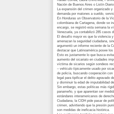
Nación de Buenos Aires o Listín Diari
La expansión del crimen organizado y 
demanda por matones a sueldo, servicio
En Honduras un Observatorio de la Vio
colombiana de Cartagena, donde se ina
encargo, se registró esta semana la ví
Venezuela, ya contabilizó 285 casos de
El desafío mayor es que la violencia y
amenazan la seguridad ciudadana, sino
argumentó un informe reciente de la 
destacar que Latinoamérica posee los 
Esto es justamente lo que busca evitar
aumento del sicariato en ciudades im
víctima de sicarios según sondeos rec
– vehículo típicamente usado por sica
de policía, buscando cooperación con
legal para tipificar el delito agravado
y disminuir la edad de imputabilidad 
Sin embargo, estas políticas más rígi
panameño, y que aparentan ser medidas
estándares interamericanos de derec
Ciudadana, la CIDH pide pasar de polít
crimen, advirtiendo que la presión puni
son medidas de ineficacia histórica.