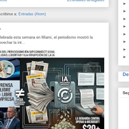
►
►
cribirse a:
Entradas (Atom)
►
►
A
►
lebrada esta semana en Miami, el periodismo mostró la
►
echar la int...
►
►
De
Se