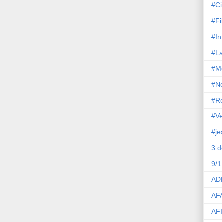
#Ci
#Fi
#In
#La
#M
#No
#R
#Ve
#je
3 
9/1
AD
AF
AF