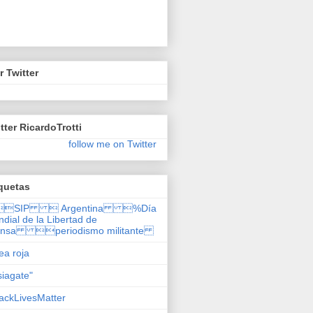
r Twitter
tter RicardoTrotti
follow me on Twitter
quetas
SIP  Argentina %Día
dial de la Libertad de
ensa periodismo militante
nea roja
siagate"
ackLivesMatter