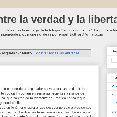
re la verdad y la libert
ndo la segunda entrega de la trilogía "Robots con Alma". La primera fue
inquietudes, opiniones o ideas por email: trotttiart@gmail.com
Bus
a etiqueta
Sicariato
.
Mostrar todas las entradas
Enl
Mi 
, la esposa de un legislador en Ecuador, un sindicalista en
tenido un fin común en semanas recientes a manos de
Ens
minal que ha crecido raudamente en América Latina y que
guridad pública.
El 
ya es un fenómeno regional que desvela no solo a presidentes
Blo
Alan García. También es tema relevante en los discursos de
io Lobo y Ricardo Martinelli; así como foco de editoriales en La