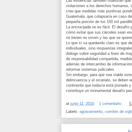
Las evidencias también muestran que el
violaciones a los derechos humanos, 
cree que medidas más punitivas pondrí
Guatemala, que colapsaría en caso de
pequeña porción de los 150 mil pandill
La encrucijada no es fácil. El desafí
cómo evitar que sus cárceles sean esc
se tienen no sirven y las que se quie
Lo que sí va quedando claro es que de
individuales, sino respuestas integral
diálogo sobre seguridad a fines de ma
de responsabilidad compartida, medidas
además de intercambio de información, 
reformar sistemas judiciales.
Sin embargo, para que sea viable este
delincuencia y el sicariato, se deben 
continente que todavía está jironado y d
constituye un monumental desafío para
at
junio 11, 2010
1 comentario:
Labels:
agravamiento
,
comités de vigi
In