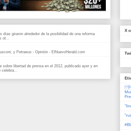
X o
s días giraron alrededor de la posibilidad de una reforma
 ot...
sconi; y Petraeus - Opinión - ElNuevoHerald.com
Twi
sobre libertad de prensa en el 2012, publicado ayer y en
celebra...
Eti

Mun
Pr
"lí
"ru
#Bl