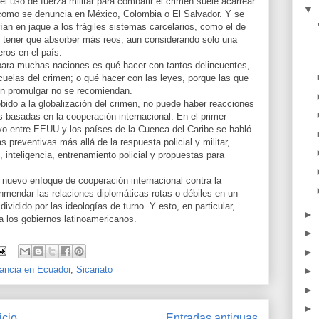
 uso de fuerza militar para combatir el crimen suele acarrear
▼
como se denuncia en México, Colombia o El Salvador. Y se
an en jaque a los frágiles sistemas carcelarios, como el de
 tener que absorber más reos, aun considerando solo una
eros en el país.
o para muchas naciones es qué hacer con tantos delincuentes,
uelas del crimen; o qué hacer con las leyes, porque las que
ren promulgar no se recomiendan.
bido a la globalización del crimen, no puede haber reacciones
es basadas en la cooperación internacional. En el primer
yo entre EEUU y los países de la Cuenca del Caribe se habló
 preventivas más allá de la respuesta policial y militar,
inteligencia, entrenamiento policial y propuestas para
 nuevo enfoque de cooperación internacional contra la
enmendar las relaciones diplomáticas rotas o débiles en un
ividido por las ideologías de turno. Y esto, en particular,
►
 los gobiernos latinoamericanos.
►
►
lancia en Ecuador
,
Sicariato
►
►
►
icio
Entradas antiguas