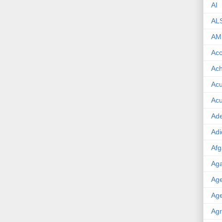
AI
AL
AM
Acc
Ach
Acu
Acu
Ade
Adi
Afg
Aga
Age
Age
Agr