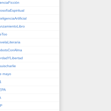
enciaFicción
losofíaEspiritual
teligenciaArtificial
nzamientoLibro
eToo
velaLiteraria
obotsConAlma
rdadYLibertad
suischarlie
de mayo
1
EPA
A
IP