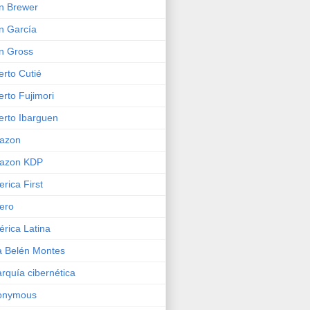
n Brewer
n García
n Gross
erto Cutié
erto Fujimori
erto Ibarguen
azon
azon KDP
rica First
ero
rica Latina
 Belén Montes
rquía cibernética
onymous