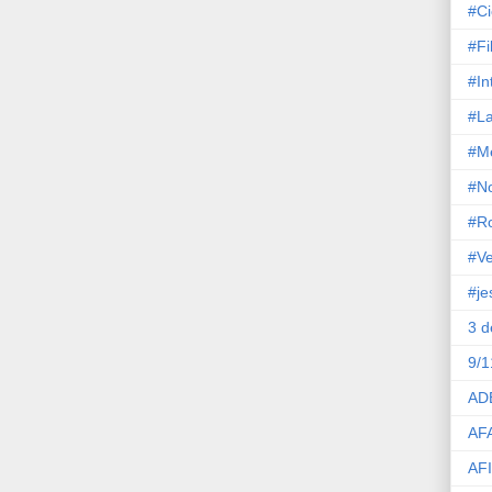
#Ci
#Fi
#In
#La
#M
#No
#R
#Ve
#je
3 
9/1
AD
AF
AF