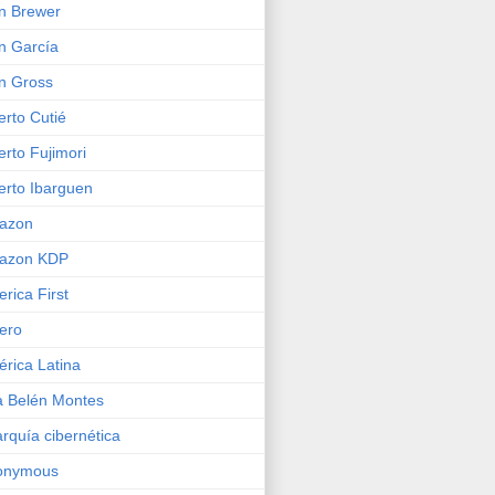
n Brewer
n García
n Gross
erto Cutié
erto Fujimori
erto Ibarguen
azon
azon KDP
rica First
ero
rica Latina
 Belén Montes
rquía cibernética
onymous