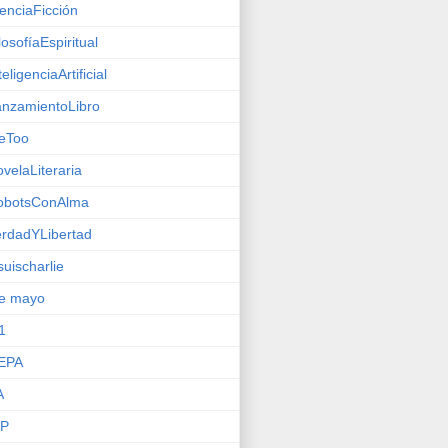
enciaFicción
losofíaEspiritual
teligenciaArtificial
nzamientoLibro
eToo
velaLiteraria
obotsConAlma
rdadYLibertad
suischarlie
de mayo
1
EPA
A
IP