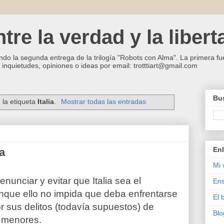
re la verdad y la libert
ndo la segunda entrega de la trilogía "Robots con Alma". La primera fue
inquietudes, opiniones o ideas por email: trotttiart@gmail.com
Bus
 la etiqueta
Italia
.
Mostrar todas las entradas
Enl
ia
Mi 
enunciar y evitar que Italia sea el
Ens
nque ello no impida que deba enfrentarse
El 
or sus delitos (todavía supuestos) de
Blo
e menores.