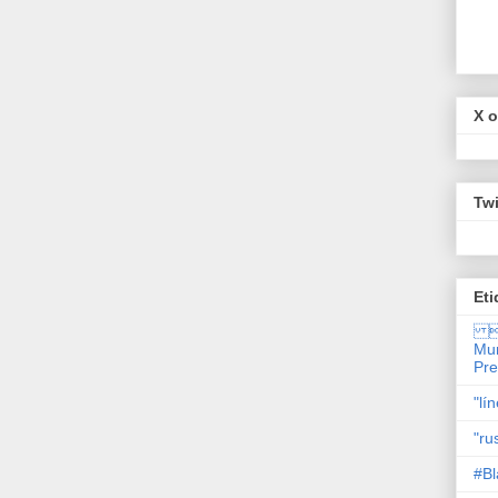
X o
Twi
Eti

Mun
Pr
"lí
"ru
#Bl