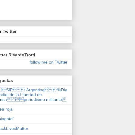
r Twitter
tter RicardoTrotti
follow me on Twitter
quetas
SIP  Argentina %Día
dial de la Libertad de
ensa periodismo militante
nea roja
siagate"
ackLivesMatter