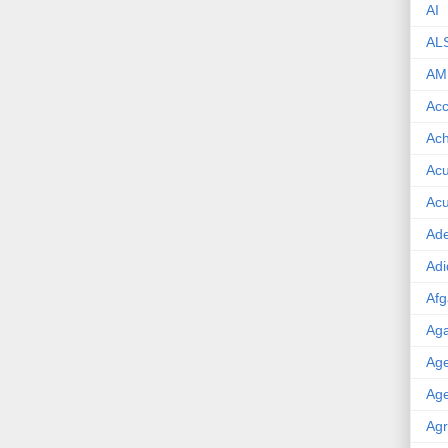
AI
AL
AM
Acc
Ach
Acu
Acu
Ade
Adi
Afg
Aga
Age
Age
Agr