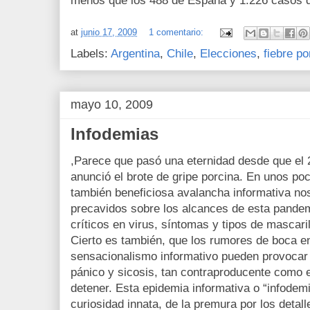
menos que los 488 de España y 1.226 casos d
at
junio 17, 2009
1 comentario:
Labels:
Argentina
,
Chile
,
Elecciones
,
fiebre po
mayo 10, 2009
Infodemias
,Parece que pasó una eternidad desde que el 2
anunció el brote de gripe porcina. En unos po
también beneficiosa avalancha informativa no
precavidos sobre los alcances de esta pande
críticos en virus, síntomas y tipos de mascaril
Cierto es también, que los rumores de boca en
sensacionalismo informativo pueden provocar 
pánico y sicosis, tan contraproducente como e
detener. Esta epidemia informativa o “infodemia
curiosidad innata, de la premura por los detall